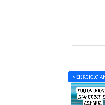
<
EJERCICIO
A