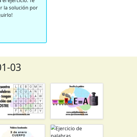
el ejercicio. Te
 la solución por
uirlo!
01-03