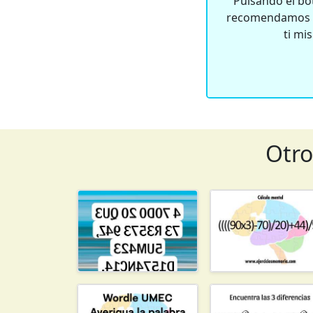
Pulsando el bot
recomendamos qu
ti mi
Otro