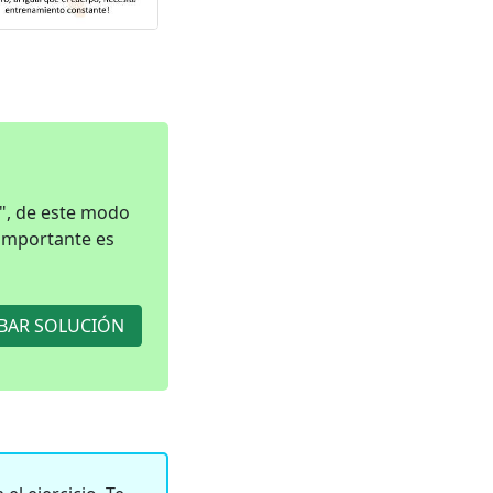
", de este modo
 importante es
AR SOLUCIÓN