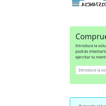
Comprue
Introduce la sol
podrás intentarl
ejercitar tu ment