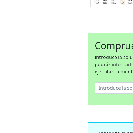
Comprue
Introduce la sol
podrás intentarl
ejercitar tu ment