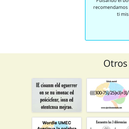
Pulsando el bot
recomendamos qu
ti mi
Otros 