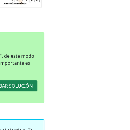
", de este modo
 importante es
AR SOLUCIÓN