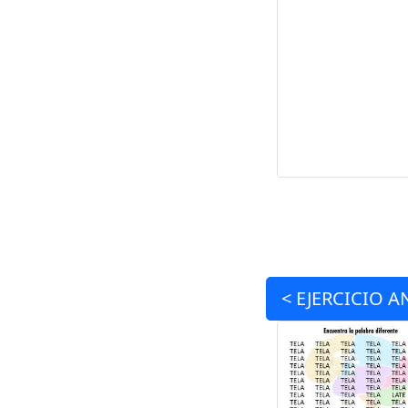
<
EJERCICIO
A