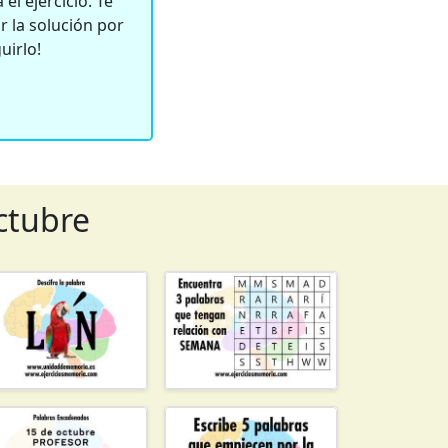
el ejercicio. Te
 la solución por
uirlo!
octubre