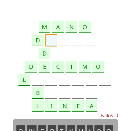
Fallos:
0