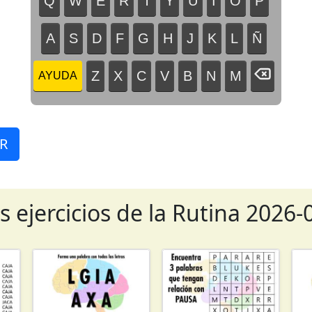
Q
W
E
R
T
Y
U
I
O
P
A
S
D
F
G
H
J
K
L
Ñ
Z
X
C
V
B
N
M
AYUDA
R
s ejercicios de la Rutina 2026-