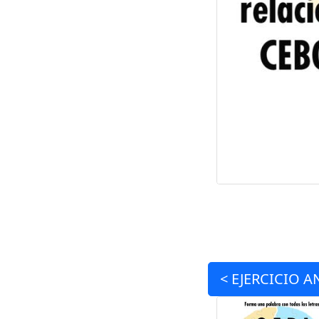
<
EJERCICIO
A