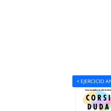
<
EJERCICIO
A