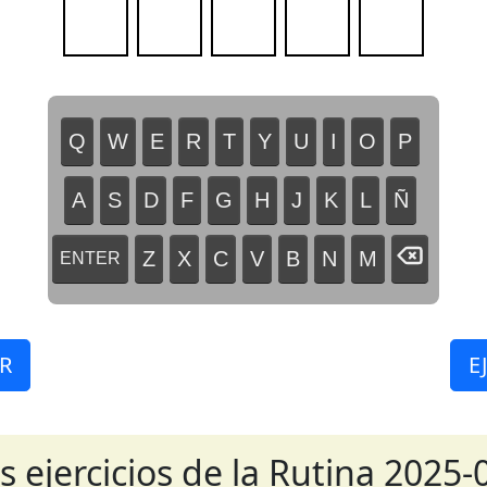
Q
W
E
R
T
Y
U
I
O
P
A
S
D
F
G
H
J
K
L
Ñ
Z
X
C
V
B
N
M
ENTER
R
E
s ejercicios de la Rutina 2025-