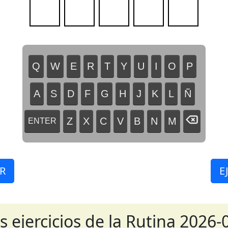
Q
W
E
R
T
Y
U
I
O
P
A
S
D
F
G
H
J
K
L
Ñ
Z
X
C
V
B
N
M
ENTER
R
E
s ejercicios de la Rutina 2026-