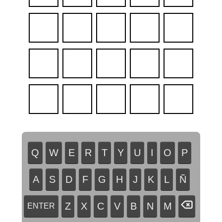
Q
W
E
R
T
Y
U
I
O
P
A
S
D
F
G
H
J
K
L
Ñ
Z
X
C
V
B
N
M
ENTER