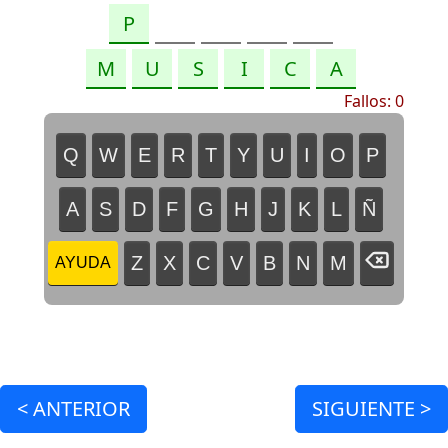
Fallos:
0
Q
W
E
R
T
Y
U
I
O
P
A
S
D
F
G
H
J
K
L
Ñ
Z
X
C
V
B
N
M
AYUDA
<
ANTERIOR
SIGUIENTE >